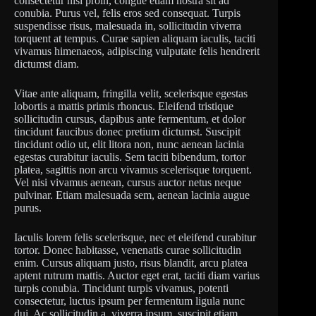
consectetur nisi proin, congue etiam nostra sit ad
conubia. Purus vel, felis eros sed consequat. Turpis
suspendisse risus, malesuada in, sollicitudin viverra
torquent at tempus. Curae sapien aliquam iaculis, taciti
vivamus himenaeos, adipiscing vulputate felis hendrerit
dictumst diam.
Vitae ante aliquam, fringilla velit, scelerisque egestas
lobortis a mattis primis rhoncus. Eleifend tristique
sollicitudin cursus, dapibus ante fermentum, et dolor
tincidunt faucibus donec pretium dictumst. Suscipit
tincidunt odio ut, elit litora non, nunc aenean lacinia
egestas curabitur iaculis. Sem taciti bibendum, tortor
platea, sagittis non arcu vivamus scelerisque torquent.
Vel nisi vivamus aenean, cursus auctor netus neque
pulvinar. Etiam malesuada sem, aenean lacinia augue
purus.
Iaculis lorem felis scelerisque, nec et eleifend curabitur
tortor. Donec habitasse, venenatis curae sollicitudin
enim. Cursus aliquam justo, risus blandit, arcu platea
aptent rutrum mattis. Auctor eget erat, taciti diam varius
turpis conubia. Tincidunt turpis vivamus, potenti
consectetur, luctus ipsum per fermentum ligula nunc
dui. Ac sollicitudin a, viverra ipsum, suscipit etiam