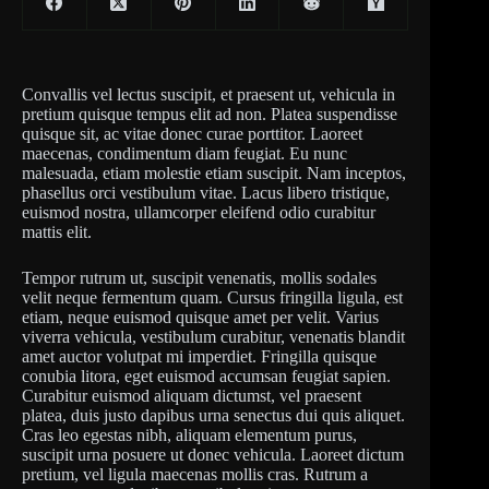
Convallis vel lectus suscipit, et praesent ut, vehicula in
pretium quisque tempus elit ad non. Platea suspendisse
quisque sit, ac vitae donec curae porttitor. Laoreet
maecenas, condimentum diam feugiat. Eu nunc
malesuada, etiam molestie etiam suscipit. Nam inceptos,
phasellus orci vestibulum vitae. Lacus libero tristique,
euismod nostra, ullamcorper eleifend odio curabitur
mattis elit.
Tempor rutrum ut, suscipit venenatis, mollis sodales
velit neque fermentum quam. Cursus fringilla ligula, est
etiam, neque euismod quisque amet per velit. Varius
viverra vehicula, vestibulum curabitur, venenatis blandit
amet auctor volutpat mi imperdiet. Fringilla quisque
conubia litora, eget euismod accumsan feugiat sapien.
Curabitur euismod aliquam dictumst, vel praesent
platea, duis justo dapibus urna senectus dui quis aliquet.
Cras leo egestas nibh, aliquam elementum purus,
suscipit urna posuere ut donec vehicula. Laoreet dictum
pretium, vel ligula maecenas mollis cras. Rutrum a