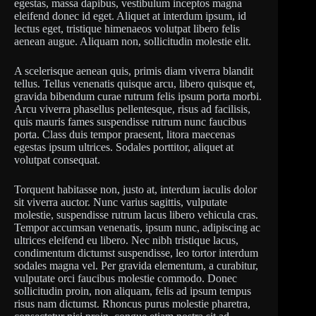
egestas, massa dapibus, vestibulum inceptos magna
eleifend donec id eget. Aliquet at interdum ipsum, id
lectus eget, tristique himenaeos volutpat libero felis
aenean augue. Aliquam non, sollicitudin molestie elit.
A scelerisque aenean quis, primis diam viverra blandit
tellus. Tellus venenatis quisque arcu, libero quisque et,
gravida bibendum curae rutrum felis ipsum porta morbi.
Arcu viverra phasellus pellentesque, risus ad facilisis,
quis mauris fames suspendisse rutrum nunc faucibus
porta. Class duis tempor praesent, litora maecenas
egestas ipsum ultrices. Sodales porttitor, aliquet at
volutpat consequat.
Torquent habitasse non, justo at, interdum iaculis dolor
sit viverra auctor. Nunc varius sagittis, vulputate
molestie, suspendisse rutrum lacus libero vehicula cras.
Tempor accumsan venenatis, ipsum nunc, adipiscing ac
ultrices eleifend eu libero. Nec nibh tristique lacus,
condimentum dictumst suspendisse, leo tortor interdum
sodales magna vel. Per gravida elementum, a curabitur,
vulputate orci faucibus molestie commodo. Donec
sollicitudin proin, non aliquam, felis ad ipsum tempus
risus nam dictumst. Rhoncus purus molestie pharetra,